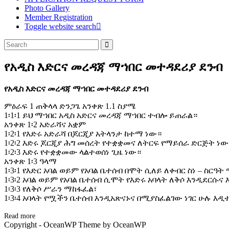
Photo Gallery
Member Registration
Toggle website search
የአዲስ እድርና መረዳጃ ማኀበር መተዳደሪያ ደንብ
የአዲስ እድርና መረዳጃ ማኀበር መተዳደሪያ ደንብ
ምዕራፍ 1 ጠቅላላ ድንጋጌ አንቀጽ 1.1 ስያሜ
1፡1፡1 ይህ ማኀበር አዲስ አድርና መረዳጃ ማኀበር ተብሎ ይጠራል።
አንቀጽ 1፡2 አድራሻና አቋም
1፡2፡1 የእድሩ አድራሻ በጆርጂያ አትላንታ ከተማ ነው።
1፡2፡2 እድሩ ጆርጂያ ሕግ መሰረት የተቋቋመና ለትርፍ የማይሰራ ድርጅት ነው
1፡2፡3 እድሩ የተቋቋመው ላልተወሰነ ጊዜ ነው።
አንቀጽ 1፡3 ዓላማ
1፡3፡1 የእድር አባል ወይም የአባል ቤተሰብ በሞት ሲለይ ለቀብር ስነ – ስር
1፡3፡2 አባል ወይም የአባል ቤተሰብ ሲሞት የእድሩ አባላት ለቅሶ እንዲደርሱና
1፡3፡3 የለቅሶ ሥራን ማከፋፈል፣
1፡3፡4 አባላት የሟችን ቤተሰብ እንዲአጽናኑና በሚያስፈልገው ነገር ሁሉ እዲ
Read more
Copyright - OceanWP Theme by OceanWP