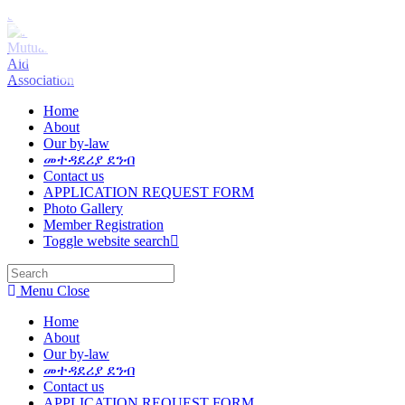
Skip to content
Home
About
Our by-law
መተዳደሪያ ደንብ
Contact us
APPLICATION REQUEST FORM
Photo Gallery
Member Registration
Toggle website search
Menu
Close
Home
About
Our by-law
መተዳደሪያ ደንብ
Contact us
APPLICATION REQUEST FORM