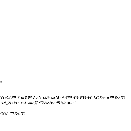
።
ዓት ማስፈጸሚያ ወይም ለአስከሬን መላኪያ የሚሆን የገንዘብ እርዳታ ለማድረግ፣
 እንዲያስተዛዝኑ፣ መረጃ ማዳረስና ማስተባበር፣
ተባበሩ ማድረግ፣